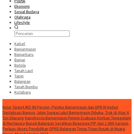
Politik
Ekonomi
Sosial Budaya
Olahraga
Lifestyle
Kalsel
Banjarmasin
Banjarbaru
Banjar
Batola
Tanah Laut
Tapin
Balangan
Tanah Bumbu
Kotabaru
News
Kejar Target IKD 90 Persen, Pemko Banjarmasin dan DPR RI Kebut
Digitalisasi Bansos
Jalan Sungai Lulut Banjarmasin Dibuka, Truk di Atas 6
Ton Dilarang
Kapolresta Banjarmasin Pimpin Evakuasi Korban Tenggelam
di Martapura
Bupati Balangan Serahkan Beasiswa PIP dan 1.000 Sarjana,
Perluas Akses Pendidikan
DPRD Balangan Tinjau Titian Rusak di Muara