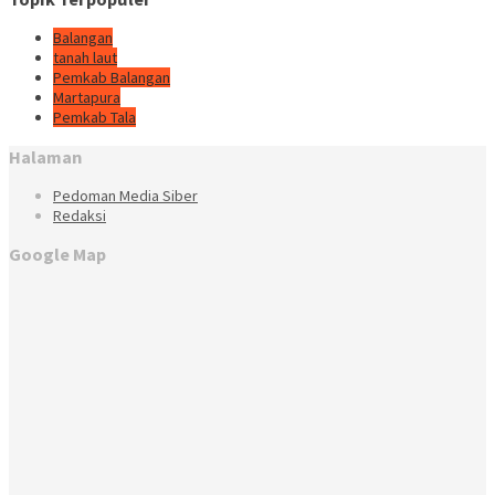
Balangan
tanah laut
Pemkab Balangan
Martapura
Pemkab Tala
Halaman
Pedoman Media Siber
Redaksi
Google Map