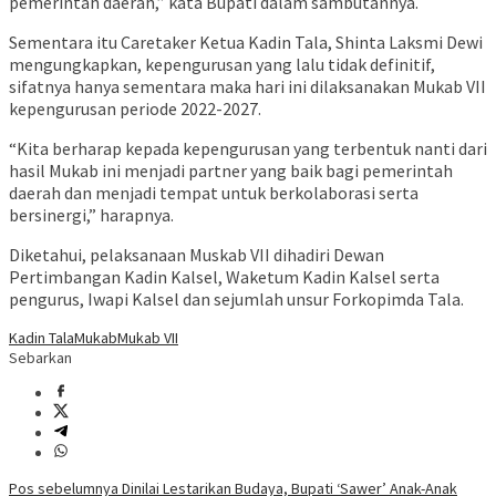
pemerintah daerah,” kata Bupati dalam sambutannya.
Sementara itu Caretaker Ketua Kadin Tala, Shinta Laksmi Dewi
mengungkapkan, kepengurusan yang lalu tidak definitif,
sifatnya hanya sementara maka hari ini dilaksanakan Mukab VII
kepengurusan periode 2022-2027.
“Kita berharap kepada kepengurusan yang terbentuk nanti dari
hasil Mukab ini menjadi partner yang baik bagi pemerintah
daerah dan menjadi tempat untuk berkolaborasi serta
bersinergi,” harapnya.
Diketahui, pelaksanaan Muskab VII dihadiri Dewan
Pertimbangan Kadin Kalsel, Waketum Kadin Kalsel serta
pengurus, Iwapi Kalsel dan sejumlah unsur Forkopimda Tala.
Kadin Tala
Mukab
Mukab VII
Sebarkan
Navigasi
Pos sebelumnya
Dinilai Lestarikan Budaya, Bupati ‘Sawer’ Anak-Anak