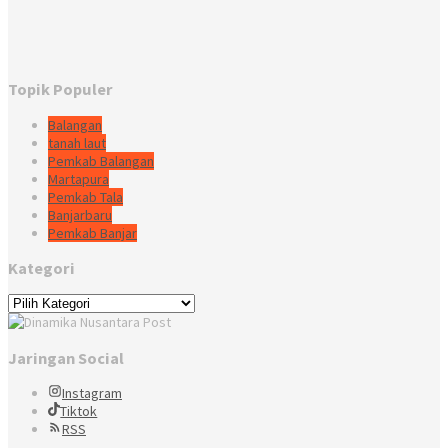
Topik Populer
Balangan
tanah laut
Pemkab Balangan
Martapura
Pemkab Tala
Banjarbaru
Pemkab Banjar
Kategori
Kategori
Jaringan Social
Instagram
Tiktok
RSS