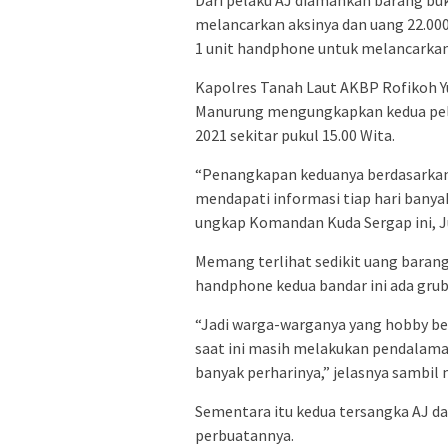
Dari pelaku AJ diamankan barang buk
melancarkan aksinya dan uang 22.000
1 unit handphone untuk melancarkan 
Kapolres Tanah Laut AKBP Rofikoh Yu
Manurung mengungkapkan kedua pel
2021 sekitar pukul 15.00 Wita.
“Penangkapan keduanya berdasarkan 
mendapati informasi tiap hari banyak
ungkap Komandan Kuda Sergap ini, J
Memang terlihat sedikit uang barang 
handphone kedua bandar ini ada grub 
“Jadi warga-warganya yang hobby beli
saat ini masih melakukan pendalama
banyak perharinya,” jelasnya sambi
Sementara itu kedua tersangka AJ d
perbuatannya.