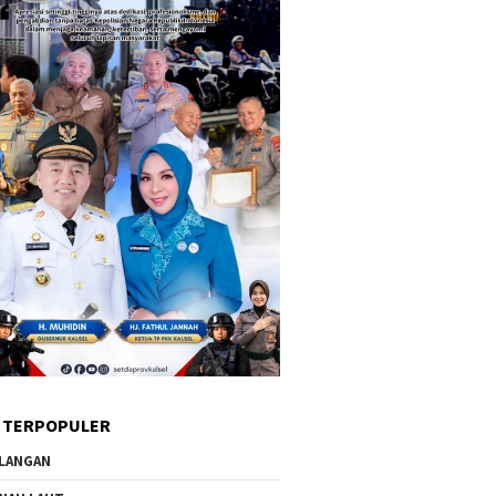
 TERPOPULER
LANGAN