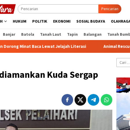
Pencarian
AH
HUKUM
POLITIK
EKONOMI
SOSIAL BUDAYA
OLAHRAG
Banjar
Batola
Tanah Laut
Tapin
Balangan
Tanah Bum
at Baca Lewat Jelajah Literasi
Animal Rescue Banjarmas
Cari
untuk:
 diamankan Kuda Sergap