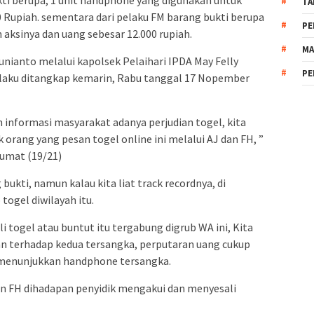
ti berupa, 1 unit handphone yang digunakan untuk
TA
 Rupiah. sementara dari pelaku FM barang bukti berupa
PE
aksinya dan uang sebesar 12.000 rupiah.
MA
nianto melalui kapolsek Pelaihari IPDA May Felly
PE
aku ditangkap kemarin, Rabu tanggal 17 Nopember
informasi masyarakat adanya perjudian togel, kita
 orang yang pesan togel online ini melalui AJ dan FH, ”
umat (19/21)
bukti, namun kalau kita liat track recordnya, di
togel diwilayah itu.
 togel atau buntut itu tergabung digrub WA ini, Kita
n terhadap kedua tersangka, perputaran uang cukup
l menunjukkan handphone tersangka.
an FH dihadapan penyidik mengakui dan menyesali