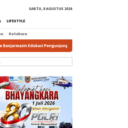
tutup
SABTU, 8 AGUSTUS 2026
A
LIFESTYLE
bu
Kotabaru
in Edukasi Pengunjung soal Satwa Reptil
Bunda PAUD Ban