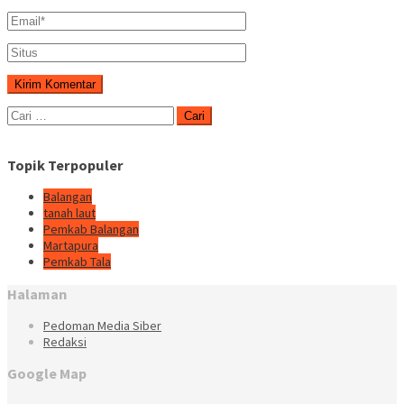
Cari
untuk:
Topik Terpopuler
Balangan
tanah laut
Pemkab Balangan
Martapura
Pemkab Tala
Halaman
Pedoman Media Siber
Redaksi
Google Map