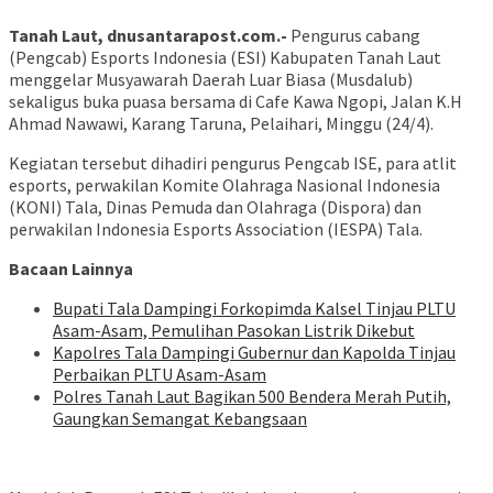
Tanah Laut, dnusantarapost.com.-
Pengurus cabang
(Pengcab) Esports Indonesia (ESI) Kabupaten Tanah Laut
menggelar Musyawarah Daerah Luar Biasa (Musdalub)
sekaligus buka puasa bersama di Cafe Kawa Ngopi, Jalan K.H
Ahmad Nawawi, Karang Taruna, Pelaihari, Minggu (24/4).
Kegiatan tersebut dihadiri pengurus Pengcab ISE, para atlit
esports, perwakilan Komite Olahraga Nasional Indonesia
(KONI) Tala, Dinas Pemuda dan Olahraga (Dispora) dan
perwakilan Indonesia Esports Association (IESPA) Tala.
Bacaan Lainnya
Bupati Tala Dampingi Forkopimda Kalsel Tinjau PLTU
Asam-Asam, Pemulihan Pasokan Listrik Dikebut
Kapolres Tala Dampingi Gubernur dan Kapolda Tinjau
Perbaikan PLTU Asam-Asam
Polres Tanah Laut Bagikan 500 Bendera Merah Putih,
Gaungkan Semangat Kebangsaan