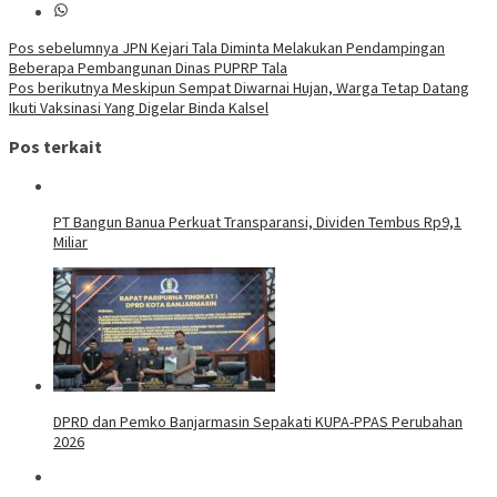
Navigasi
Pos sebelumnya
JPN Kejari Tala Diminta Melakukan Pendampingan
Beberapa Pembangunan Dinas PUPRP Tala
pos
Pos berikutnya
Meskipun Sempat Diwarnai Hujan, Warga Tetap Datang
Ikuti Vaksinasi Yang Digelar Binda Kalsel
Pos terkait
PT Bangun Banua Perkuat Transparansi, Dividen Tembus Rp9,1
Miliar
DPRD dan Pemko Banjarmasin Sepakati KUPA-PPAS Perubahan
2026