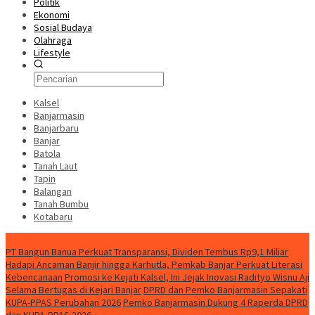
Politik
Ekonomi
Sosial Budaya
Olahraga
Lifestyle
Kalsel
Banjarmasin
Banjarbaru
Banjar
Batola
Tanah Laut
Tapin
Balangan
Tanah Bumbu
Kotabaru
News
PT Bangun Banua Perkuat Transparansi, Dividen Tembus Rp9,1 Miliar
Hadapi Ancaman Banjir hingga Karhutla, Pemkab Banjar Perkuat Literasi
Kebencanaan
Promosi ke Kejati Kalsel, Ini Jejak Inovasi Radityo Wisnu Aji
Selama Bertugas di Kejari Banjar
DPRD dan Pemko Banjarmasin Sepakati
KUPA-PPAS Perubahan 2026
Pemko Banjarmasin Dukung 4 Raperda DPRD