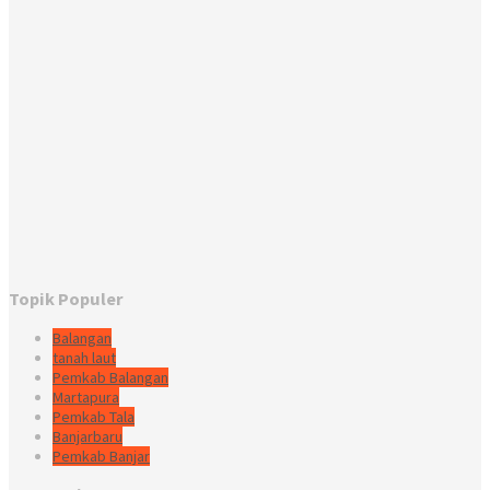
Topik Populer
Balangan
tanah laut
Pemkab Balangan
Martapura
Pemkab Tala
Banjarbaru
Pemkab Banjar